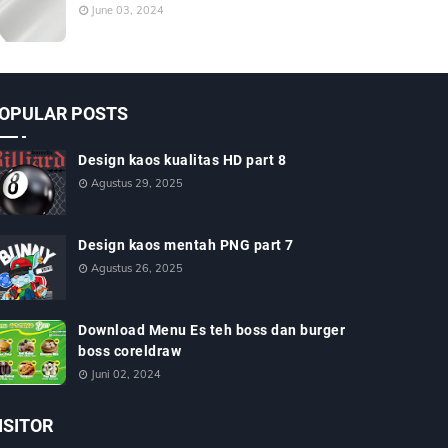
June 03, 2024
OPULAR POSTS
Design kaos kualitas HD part 8
Agustus 29, 2025
Design kaos mentah PNG part 7
Agustus 26, 2025
Download Menu Es teh boss dan burger
boss coreldraw
Juni 02, 2024
ISITOR