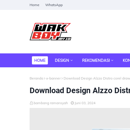
Home
WhatsApp
HOME
DESIGN
REKOMENDASI
KO
Beranda
x-banner
Download Design Alzzo Distro corel dra
Download Design Alzzo Distr
bambang ramansyah
Juni 03, 2024