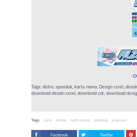
-D
Tags: distro, spanduk, kartu nama, Design corel, desain
download desain corel, download cdr, download design
Tags:
corel
design
kartu nama
spanduk
x-banner
Facebook
Twitter