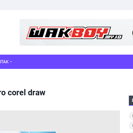
NTAK
w
o corel draw